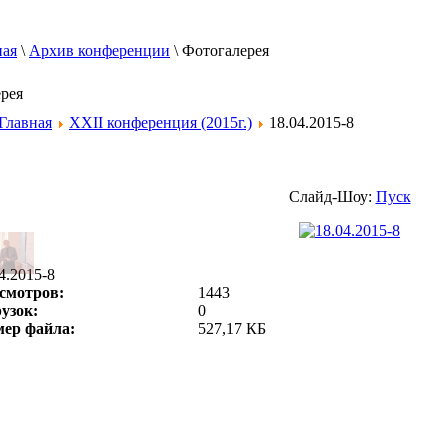
ная
\
Архив конференции
\
Фотогалерея
ерея
Главная
XXII конференция (2015г.)
18.04.2015-8
Слайд-Шоу:
Пуск
4.2015-8
смотров:
1443
рузок:
0
мер файла:
527,17 КБ