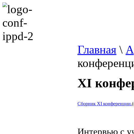
Главная
\
А
конференц
XI конфер
Сборник XI конференции.
(
Интервью с у