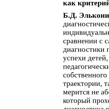
как критери
Б.Д. Элькон
диагностическ
индивидуальн
сравнении с с
диагностики 
успехи детей,
педагогически
собственного
траектории, 
мерится не а
который прох
диагностика п