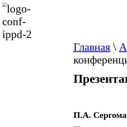
Главная
\
А
конференц
Презента
П.А. Сергом