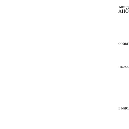
заве
АНОО
событ
пожа
выде