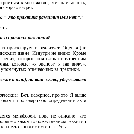
встроиться в мою жизнь, жизнь изменить,
я скоро отомрет.
: "Это практика развития или нет"?.
сть.
тиза практик развития?
 их проектирует и реализует. Оценка (не
оисходит извне. Изнутри не видно. Кроме
 зрения, которые опять-таки внутренним
там, которые: «я эксперт, я так вижу».
х упомянутых отвечающих за практики.
ские и т.п.), на ваш взгляд, удерживает
яческие). Вот, наверное, про это. Я выше
ловами проговариваю определение акта
ается метафорой, пока не описано, что
 больше о каком-то божественном развитии
о какие-то «низкие истины». Увы.