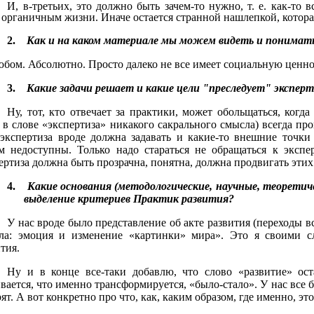
И, в-третьих, это должно быть зачем-то нужно, т. е. как-то 
 органичным жизни. Иначе остается странной нашлепкой, котора
2.
Как и
на каком материале мы можем видеть и понимать
юбом. Абсолютно. Просто далеко не все имеет социальную ценно
3.
Как
ие задачи решает и какие цели "преследует" экспер
Ну, тот, кто отвечает за практики, может обольщаться, когда
 в слове «экспертиза» никакого сакрального смысла) всегда пр
 экспертиза вроде должна задавать и какие-то внешние точки
м недоступны. Только надо стараться не обращаться к экспер
ертиза должна быть прозрачна, понятна, должна продвигать эти
4.
Какие
основания (методологические, научные, теоретиче
выделение критериев Практик развития?
У нас вроде было представление об акте развития (переходы вс
ала: эмоция и изменение «картинки» мира». Это я своими с
тия.
Ну и в конце все-таки добавлю, что слово «развитие» ост
вается, что именно трансформируется, «было-стало». У нас все
ят. А вот конкретно про что, как, каким образом, где именно, эт