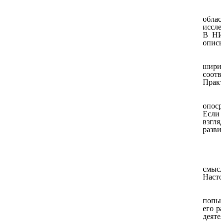
обла
иссле
В НИ
описы
шири
соот
Практ
опос
Если
взгля
разви
смыс
Насто
попы
его 
деяте