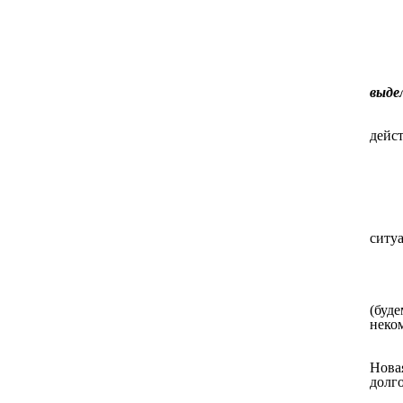
выде
дейст
ситуа
(буд
неком
Нова
долг