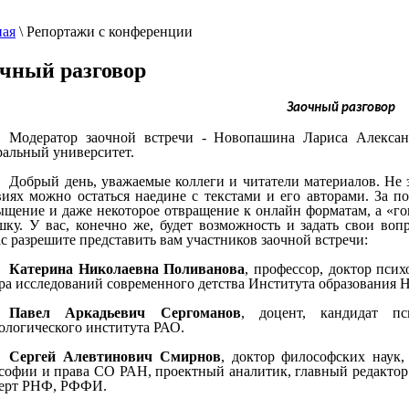
ная
\
Репортажи с конференции
чный разговор
Заочный разговор
Модератор заочной встречи - Новопашина Лариса Александ
ральный университет.
Добрый день, уважаемые коллеги и читатели материалов. Не зн
виях можно остаться наедине с текстами и его авторами. За 
ыщение и даже некоторое отвращение к онлайн форматам, а «г
шку. У вас, конечно же, будет возможность и задать свои во
с разрешите представить вам участников заочной встречи:
Катерина Николаевна Поливанова
, профессор, доктор пси
ра исследований современного детства Института образовани
Павел Аркадьевич Сергоманов
, доцент, кандидат пс
ологического института РАО.
Сергей Алевтинович Смирнов
, доктор философских наук
софии и права СО РАН, проектный аналитик, главный редактор
ерт РНФ, РФФИ.