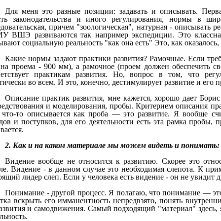
Для меня это разные позиции: задавать и описывать. Перв
сть законодательства и иного регулирования, нормы в ши
довательская, причем "зоологическая", натурная - описывать р
У ВШЭ развиваются так например экспедиции. Это классная
вают социальную реальность "как она есть" Это, как оказалось,
Какие нормы задают практики развития? Рамочные. Если треб
на проема - 900 мм), а рамочное (проем должен обеспечить св
ветствует практикам развития. Но, вопрос в том, что регу
ически во всем. И это, конечно, дестимулирует развитие и его 
Описание практик развития, мне кажется, хорошо дает Борис
редствования и моделирования, пробы. Критерием описания пра
 что-то описывается как проба — это развитие. Я вообще счи
дов и поступков, для его деятельности есть эта рамка пробы, п
вается.
2. Как и на каком материале мы можем видеть и понимать:
Видение вообще не относится к развитию. Скорее это отно
ле. Видение - в данном случае это необходимая слепота. К прим
ящий лидер слеп. Если у человека есть видение - он не увидит д
Понимание - другой процесс. Я полагаю, что понимание — это
тка вскрыть его имманентность непредвзято, понять внутренн
развития и самодвижения. Самый подходящий "материал" здесь,
льность.