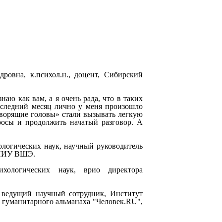
ровна, к.психол.н., доцент, Сибирский
аю как вам, а я очень рада, что в таких
последний месяц лично у меня произошло
оворящие головы» стали вызывать легкую
просы и продолжить начатый разговор. А
хологических наук, научный руководитель
я НИУ ВШЭ.
ихологических наук, врио директора
, ведущий научный сотрудник, Институт
 гуманитарного альманаха "Человек.RU",