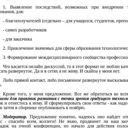
1. Выявление последствий, возможных при внедрении т
ования, для:
- благополучателей (отдельно – для учащихся, студентов, преп
- самих разработчиков
- для заказчика
2. Привлечение значимых для сферы образования технологиче
3. Формирование междисциплинарного сообщества профессион
Что касается онлайн дискуссий, то я этот формат не люблю ка
ать развернутое. Да и в сетях я не живу. И скайпа у меня нет.
Либо прямой контакт, либо письменное развернутое высказыван
.
Кроме того, у меня предложение. Все же обратиться ко вс
вами для практик развития с точки зрения грядущего технол
к и отнестись к нему. И сформулировать свои ответы - как надо
и затем в сборнике опубликовать к ноябрю.
Модератор.
Предложение понятно, надеюсь оно найдет от
ас - спасибо всем, коллеги! Не знаю, продвинет ли наш за
адок на очной конференции, но начало для действия полож