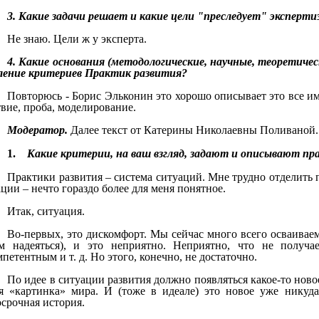
3. Какие задачи решает и какие цели "преследует" эксперт
Не знаю. Цели ж у эксперта.
4.
Какие основания (методологические, научные, теоретическ
ление критериев Практик развития?
Повторюсь - Борис Эльконин это хорошо описывает это все им
вие, проба, моделирование.
Модератор
.
Далее текст от
Катерины Николаевны Поливаной.
1.
Как
ие критерии, на ваш взгляд, задают и описывают п
Практики развития – система ситуаций. Мне трудно отделить 
ции – нечто гораздо более для меня понятное.
Итак, ситуация.
Во-первых, это дискомфорт. Мы сейчас много всего осваиваем,
ем надеяться), и это неприятно. Неприятно, что не получае
петентным и т. д. Но этого, конечно, не достаточно.
По идее в ситуации развития должно появляться какое-то нов
я «картинка» мира. И (тоже в идеале) это новое уже никуда 
осрочная история.