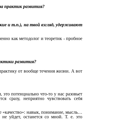
иза практик развития?
ие и т.п.), на твой взгляд, удерживают
енно как методолог и теоретик - пробное
рактики развития?
практику от вообще течения жизни. А вот
 это потенциально что-то у нас разовьет
тся сразу, неприятно чувствовать себя
ое «качество»: навык, понимание, мысль…
не уйдет, останется со мной. Т. е. это