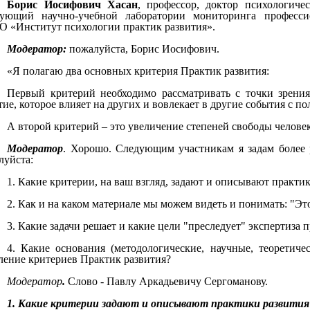
Борис Иосифович Хасан
, профессор, доктор психологиче
дующий научно-учебной лаборатории мониторинга професс
 «Институт психологии практик развития».
Модератор:
пожалуйста, Борис Иосифович.
«Я полагаю два основных критерия Практик развития:
Первый критерий необходимо рассматривать с точки зрения 
ие, которое влияет на других и вовлекает в другие события с по
А второй критерий – это увеличение степеней свободы человек
Модератор
. Хорошо. Следующим участникам я задам более 
луйста:
1. Какие критерии, на ваш взгляд, задают и описывают практи
2. Как и на каком материале мы можем видеть и понимать: "Это
3. Какие задачи решает и какие цели "преследует" экспертиза 
4. Какие основания (методологические, научные, теоретичес
ление критериев Практик развития?
Модератор
.
Слово - Павлу Аркадьевичу Сергоманову.
1. Какие критерии задают и описывают практики развития