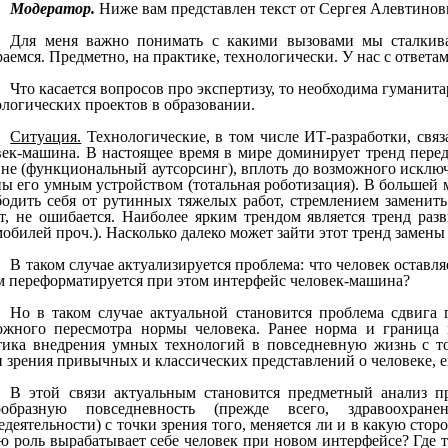
Модератор
.
Ниже вам представлен текст от Сергея Алевтино
Для меня важно понимать с какими вызовами мы сталкива
аемся. Предметно, на практике, технологически. У нас с ответам
Что касается вопросов про экспертизу, то необходима гуманит
ологических проектов в образовании.
Ситуация.
Технологические, в том числе ИТ-разработки, свя
век-машина. В настоящее время в мире доминирует тренд пере
не (функциональный аутсорсинг), вплоть до возможного исключ
ны его умным устройством (тотальная роботизация). В большей м
бодить себя от рутинных тяжелых работ, стремлением заменить 
ет, не ошибается. Наиболее ярким трендом является тренд раз
мобилей проч.). Насколько далеко может зайти этот тренд замен
В таком случае актуализируется проблема: что человек оставля
м переформатируется при этом интерфейс человек-машина?
Но в таком случае актуальной становится проблема сдвиг
ожного пересмотра нормы человека. Ранее норма и граница 
тика внедрения умных технологий в повседневную жизнь с то
и зрения привычных и классических представлений о человеке, 
В этой связи актуальным становится предметный анализ п
ообразную повседневность (прежде всего, здравоохран
деятельности) с точки зрения того, меняется ли и в какую сто
ю роль вырабатывает себе человек при новом интерфейсе? Где т