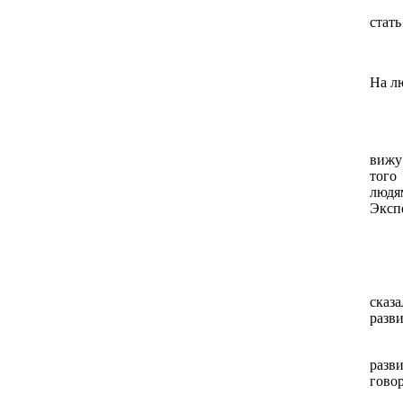
стать
На л
вижу
того
людя
Эксп
сказ
разви
разви
говор