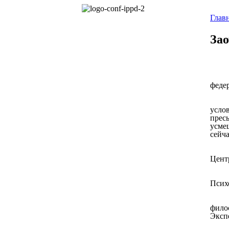
Глав
Зао
феде
усло
прес
усме
сейча
Цент
Псих
фило
Эксп