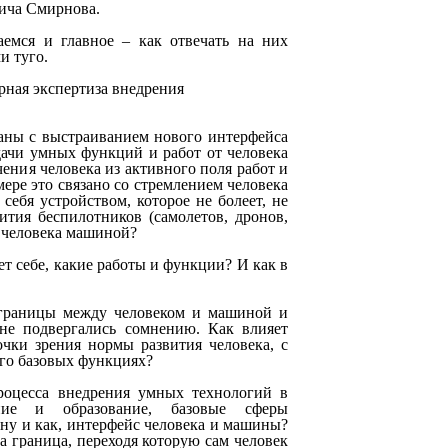
вича Смирнова.
емся и главное – как отвечать на них
и туго.
арная экспертиза внедрения
заны с выстраиванием нового интерфейса
дачи умных функций и работ от человека
ения человека из активного поля работ и
ере это связано со стремлением человека
себя устройством, которое не болеет, не
вития беспилотников (самолетов, дронов,
ы человека машиной?
ет себе, какие работы и функции? И как в
а границы между человеком и машиной и
не подвергались сомнению. Как влияет
чки зрения нормы развития человека, с
его базовых функциях?
роцесса внедрения умных технологий в
ение и образование, базовые сферы
рону и как, интерфейс человека и машины?
а граница, переходя которую сам человек