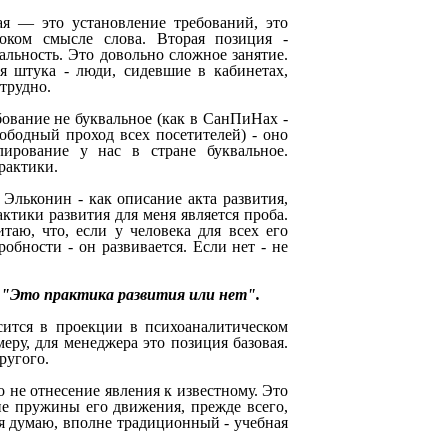
ая — это установление требований, это
роком смысле слова. Вторая позиция -
еальность. Это довольно сложное занятие.
 штука - люди, сидевшие в кабинетах,
 трудно.
ование не буквальное (как в СанПиНах -
ободный проход всех посетителей) - оно
лирование у нас в стране буквальное.
практики.
 Эльконин - как описание акта развития,
ктики развития для меня является проба.
таю, что, если у человека для всех его
робности - он развивается. Если нет - не
 "Это практика развития или нет".
сится в проекции в психоаналитическом
еру, для менеджера это позиция базовая.
ругого.
 не отнесение явления к известному. Это
ие пружины его движения, прежде всего,
 я думаю, вполне традиционный - учебная