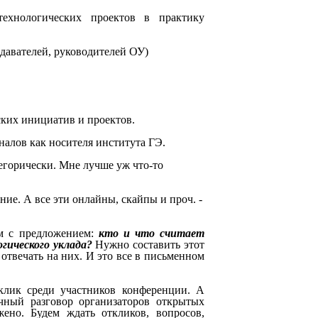
ехнологических проектов в практику
одавателей, руководителей ОУ)
ских инициатив и проектов.
алов как носителя института ГЭ.
тегорически. Мне лучше уж что-то
ие. А все эти онлайны, скайпы и проч. -
ем с предложением:
кто и что считает
огического уклада?
Нужно составить этот
 отвечать на них. И это все в письменном
клик среди участников конференции. А
очный разговор организаторов открытых
ено. Будем ждать откликов, вопросов,