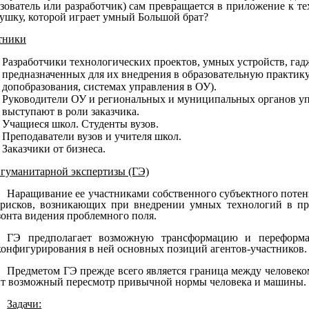
ьзователь или разработчик) сам превращается в приложение к те
рушку, которой играет умный Большой брат?
тники
Разработчики технологических проектов, умных устройств, га
предназначенных для их внедрения в образовательную практику 
допобразования, системах управления в ОУ).
Руководители ОУ и региональных и муниципальных органов уп
выступают в роли заказчика.
Учащиеся школ. Студенты вузов.
Преподаватели вузов и учителя школ.
Заказчики от бизнеса.
 гуманитарной экспертизы (ГЭ)
Наращивание ее участниками собственного субъектного потен
 рисков, возникающих при внедрении умных технологий в пр
зонта видения проблемного поля.
ГЭ предполагает возможную трансформацию и переформа
конфигурирования в ней основных позиций агентов-участников.
Предметом ГЭ прежде всего является граница между человеко
ит возможный пересмотр привычной нормы человека и машины.
Задачи: