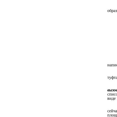
образ
напис
туфта
вызо
списо
виде 
сейч
площ