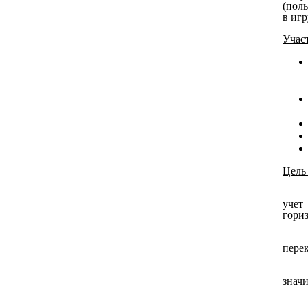
(пол
в иг
Учас
Цель
учет
гори
пере
знач