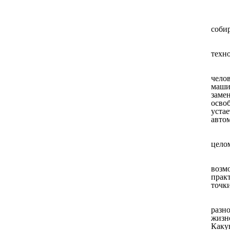
собир
техн
чело
маши
заме
осво
уста
авто
цело
возм
прак
точк
разн
жизне
Каку