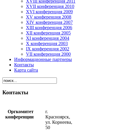
XVIII конференция 2011
XVII конференция 2010
XVI конференция 2009
XV конференция 2008
XIV конференция 2007
XIII конференция 2006
XII конференция 2005
XI конференция 2004
X конференция 2003
IX конференция 2002
VII конференция 2000
Информационные партнеры
Контакты
Карта сайта
Контакты
Оргкомитет
г.
конференции
Красноярск,
ул. Корнеева,
50