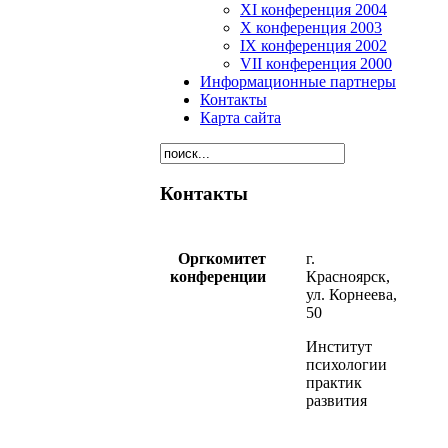
XI конференция 2004
X конференция 2003
IX конференция 2002
VII конференция 2000
Информационные партнеры
Контакты
Карта сайта
Контакты
Оргкомитет
г.
конференции
Красноярск,
ул. Корнеева,
50
Институт
психологии
практик
развития