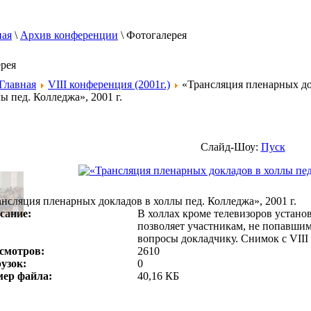
ная
\
Архив конференции
\
Фотогалерея
ерея
Главная
VIII конференция (2001г.)
«Трансляция пленарных до
ы пед. Колледжа», 2001 г.
Слайд-Шоу:
Пуск
нсляция пленарных докладов в холлы пед. Колледжа», 2001 г.
сание:
В холлах кроме телевизоров устан
позволяет участникам, не попавшим
вопросы докладчику. Снимок с VIII
смотров:
2610
рузок:
0
мер файла:
40,16 КБ