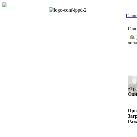
Глав
Гал
холл
«Тра
Опи
Про
Заг
Раз