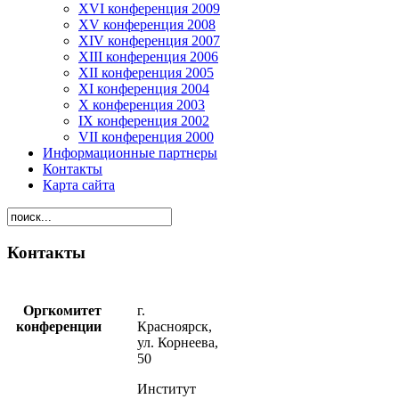
XVI конференция 2009
XV конференция 2008
XIV конференция 2007
XIII конференция 2006
XII конференция 2005
XI конференция 2004
X конференция 2003
IX конференция 2002
VII конференция 2000
Информационные партнеры
Контакты
Карта сайта
Контакты
Оргкомитет
г.
конференции
Красноярск,
ул. Корнеева,
50
Институт