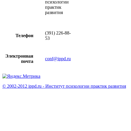
психологии
практик
развития
(391) 226-88-
Телефон
53
Электронная
conf@ippd.ru
почта
© 2002-2012 ippd.ru - Институт психологии практик развития