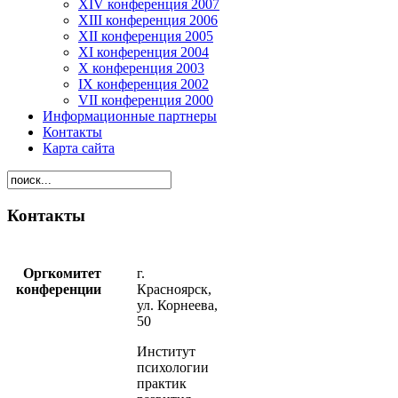
XIV конференция 2007
XIII конференция 2006
XII конференция 2005
XI конференция 2004
X конференция 2003
IX конференция 2002
VII конференция 2000
Информационные партнеры
Контакты
Карта сайта
Контакты
Оргкомитет
г.
конференции
Красноярск,
ул. Корнеева,
50
Институт
психологии
практик