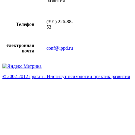
развития
(391) 226-88-
Телефон
53
Электронная
conf@ippd.ru
почта
© 2002-2012 ippd.ru - Институт психологии практик развития